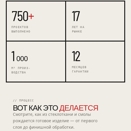
750
+
17
ПРОЕКТОВ
ЛЕТ НА
ВЫПОЛНЕНО
РЫНКЕ
1
12
000
МЕСЯЦЕВ
М² ПРОИЗ-
ГАРАНТИИ
ВОДСТВА
// ПРОЦЕСС
ВОТ КАК ЭТО
ДЕЛАЕТСЯ
Смотрите, как из стеклоткани и смолы
рождается готовое изделие — от первого
слоя до финишной обработки.