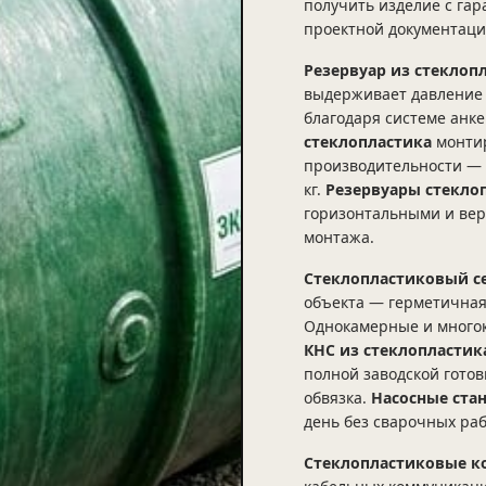
получить изделие с га
проектной документаци
Резервуар из стеклоп
выдерживает давление 
благодаря системе анк
стеклопластика
монтир
производительности — в
кг.
Резервуары стекло
горизонтальными и вер
монтажа.
Стеклопластиковый с
объекта — герметичная 
Однокамерные и многок
КНС из стеклопластик
полной заводской готов
обвязка.
Насосные ста
день без сварочных раб
Стеклопластиковые к