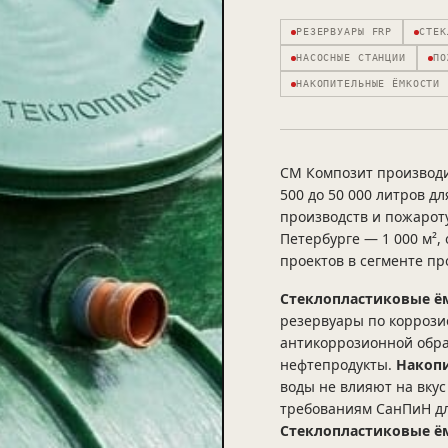
РЕЗЕРВУАРЫ FRP
СТЕК
НАСОСНЫЕ СТАНЦИИ
ПО
НАКОПИТЕЛЬНЫЕ ЁМКОСТИ
СМ Композит производ
500 до 50 000 литров д
производств и пожарот
Петербурге — 1 000 м²,
проектов в сегменте п
Стеклопластиковые ё
резервуары по коррози
антикоррозионной обра
нефтепродукты.
Накопи
воды не влияют на вкус
требованиям СанПиН дл
Стеклопластиковые ё