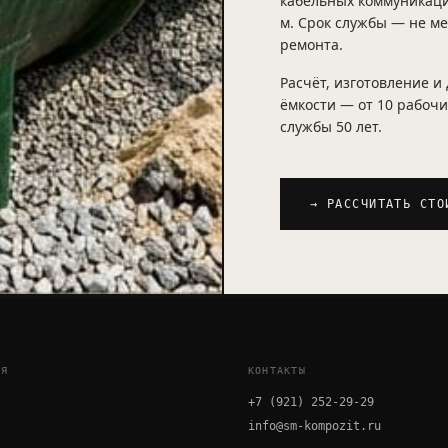
кабельных коммуникаций
м. Срок службы — не ме
ремонта.
Расчёт, изготовление и
ёмкости — от 10 рабочи
службы 50 лет.
→ РАССЧИТАТЬ СТО
ИЯ
КОНТАКТЫ
И
+7 (921) 252-29-29
info@sm-kompozit.ru