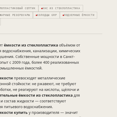
ЛОПЛАСТИКОВЫЙ СЕПТИК
КНС ИЗ СТЕКЛОПЛАСТИКА
ЖАРНЫЕ РЕЗЕРВУАРЫ
КОЛОДЦЫ GRP
ПОДЗЕМНЫЕ ЁМКОСТИ
ит
ёмкости из стеклопластика
объёмом от
ля водоснабжения, канализации, химических
ушения. Собственные мощности в Санкт-
 опыт с 2009 года, более 400 реализованных
ромышленных ёмкостей.
мкости
превосходят металлические
онной стойкости: не ржавеют, не требуют
ботки, не реагируют на кислоты, щёлочи и
тельные ёмкости из стеклопластика
для
 и состав жидкости — соответствуют
я питьевого водоснабжения.
мкости купить
у производителя — значит