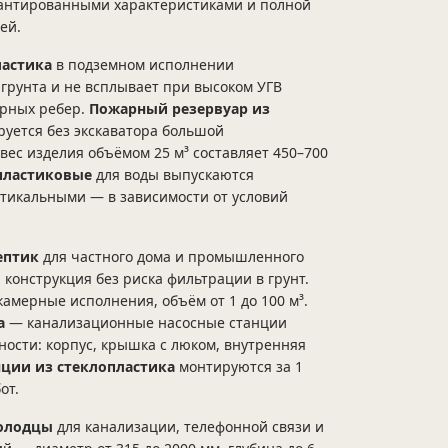
рантированными характеристиками и полной
ей.
ластика
в подземном исполнении
грунта и не всплывает при высоком УГВ
ерных ребер.
Пожарный резервуар из
уется без экскаватора большой
ес изделия объёмом 25 м³ составляет 450–700
пластиковые
для воды выпускаются
тикальными — в зависимости от условий
ептик
для частного дома и промышленного
конструкция без риска фильтрации в грунт.
амерные исполнения, объём от 1 до 100 м³.
а
— канализационные насосные станции
ности: корпус, крышка с люком, внутренняя
нции из стеклопластика
монтируются за 1
от.
олодцы
для канализации, телефонной связи и