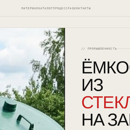
МАТЕРИАЛ
КАТАЛОГ
ПРОЦЕСС
FAQ
КОНТАКТЫ
// ПРОМЫШЛЕННОСТЬ
ЁМКО
ИЗ
СТЕК
НА ЗА